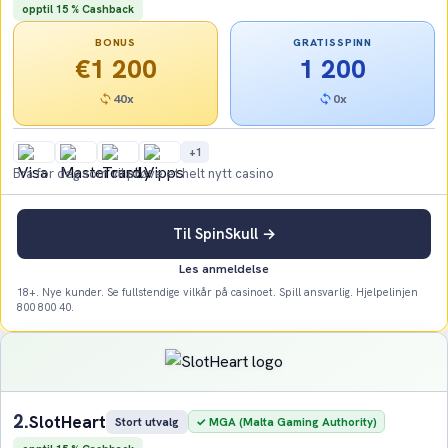
opptil 15 % Cashback
BONUS
GRATISSPINN
€1 200
1 200
40x
0x
+1
Bra for deg som vil prøve et helt nytt casino
Til SpinSkull →
Les anmeldelse
18+. Nye kunder. Se fullstendige vilkår på casinoet. Spill ansvarlig. Hjelpelinjen
800 800 40.
2.
SlotHeart
Stort utvalg
✓ MGA (Malta Gaming Authority)