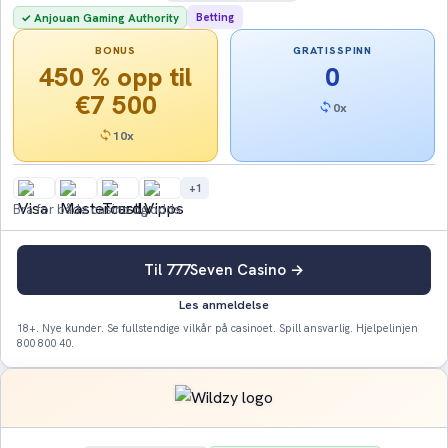
✓ Anjouan Gaming Authority
Betting
BONUS
GRATISSPINN
450 % opp til
0
€7 500
0x
10x
+1
Bra for både casino og odds
Til 777Seven Casino →
Les anmeldelse
18+. Nye kunder. Se fullstendige vilkår på casinoet. Spill ansvarlig. Hjelpelinjen
800 800 40.