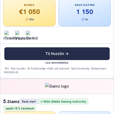
BONUS
GRATISSPINN
€1 050
1 150
40x
0x
Bra for mobilspill
Til Huzzlin →
Les anmeldelse
18+. Nye kunder. Se fullstendige vilkår på casinoet. Spill ansvarlig. Hjelpelinjen
800 800 40.
5.
Slamz
Rask start
✓ MGA (Malta Gaming Authority)
opptil 15 % Cashback