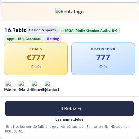
16.
Reblz
Casino & sports
✓ MGA (Malta Gaming Authority)
opptil 15 % Cashback
Betting
BONUS
GRATISSPINN
€777
777
40x
0x
Bra for stor velkomstpakke
Til Reblz →
Les anmeldelse
18+. Nye kunder. Se fullstendige vilkår på casinoet. Spill ansvarlig. Hjelpelinjen
800 800 40.