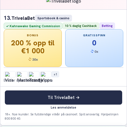
13.
TrivelaBet
Sportsbook & casino
✓ Kahnawake Gaming Commission
10 % daglig Cashback
Betting
BONUS
GRATISSPINN
200 % opp til
0
€1 000
0x
30x
+1
Bra for sportsbook og casino
Til TrivelaBet →
Les anmeldelse
18+. Nye kunder. Se fullstendige vilkår på casinoet. Spill ansvarlig. Hjelpelinjen
800 800 40.