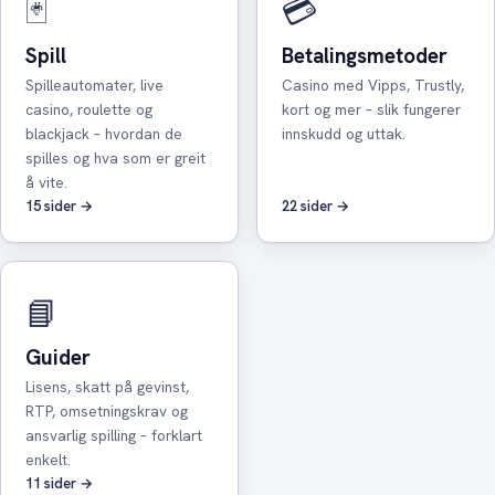
🃏
💳
Spill
Betalingsmetoder
Spilleautomater, live
Casino med Vipps, Trustly,
casino, roulette og
kort og mer – slik fungerer
blackjack – hvordan de
innskudd og uttak.
spilles og hva som er greit
å vite.
15 sider →
22 sider →
📘
Guider
Lisens, skatt på gevinst,
RTP, omsetningskrav og
ansvarlig spilling – forklart
enkelt.
11 sider →