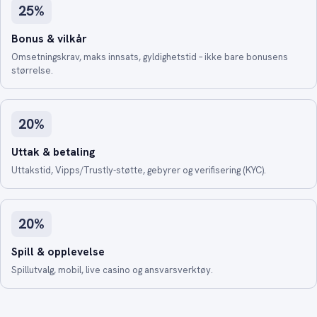
25%
Bonus & vilkår
Omsetningskrav, maks innsats, gyldighetstid – ikke bare bonusens
størrelse.
20%
Uttak & betaling
Uttakstid, Vipps/Trustly-støtte, gebyrer og verifisering (KYC).
20%
Spill & opplevelse
Spillutvalg, mobil, live casino og ansvarsverktøy.