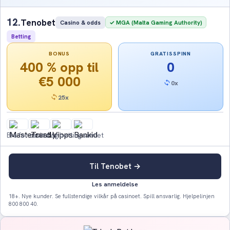
12.
Tenobet
Casino & odds
✓ MGA (Malta Gaming Authority)
Betting
BONUS
GRATISSPINN
400 % opp til
0
€5 000
0x
25x
Bra for casino og betting samlet
Til Tenobet →
Les anmeldelse
18+. Nye kunder. Se fullstendige vilkår på casinoet. Spill ansvarlig. Hjelpelinjen
800 800 40.