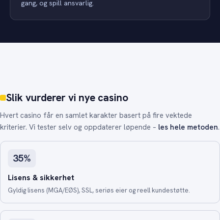
gang, og spill ansvarlig.
Slik vurderer vi nye casino
Hvert casino får en samlet karakter basert på fire vektede
kriterier. Vi tester selv og oppdaterer løpende –
les hele metoden
.
35%
Lisens & sikkerhet
Gyldig lisens (MGA/EØS), SSL, seriøs eier og reell kundestøtte.