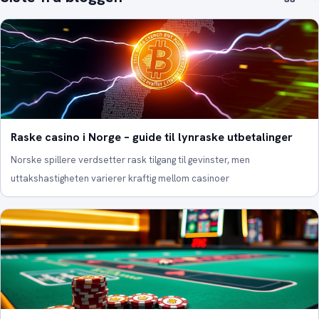
Raske casino i Norge – guide til lynraske utbetalinger
Norske spillere verdsetter rask tilgang til gevinster, men
uttakshastigheten varierer kraftig mellom casinoer