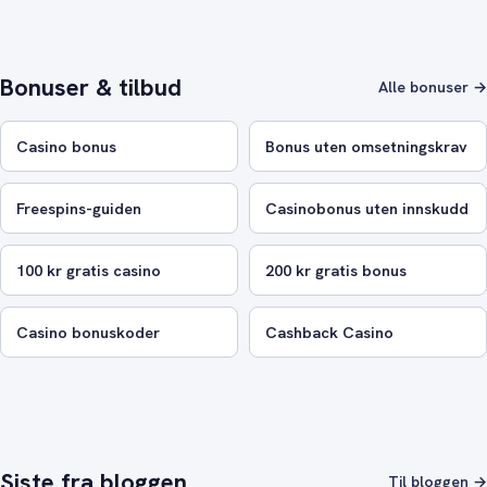
Bonuser & tilbud
Alle bonuser →
Casino bonus
Bonus uten omsetningskrav
Freespins-guiden
Casinobonus uten innskudd
100 kr gratis casino
200 kr gratis bonus
Casino bonuskoder
Cashback Casino
Siste fra bloggen
Til bloggen →