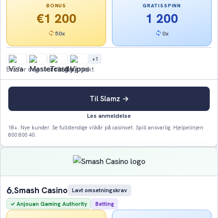
BONUS
GRATISSPINN
€1 200
1 200
50x
0x
+1
Bra for deg som vil i gang raskt
Til Slamz →
Les anmeldelse
18+. Nye kunder. Se fullstendige vilkår på casinoet. Spill ansvarlig. Hjelpelinjen
800 800 40.
6.
Smash Casino
Lavt omsetningskrav
✓ Anjouan Gaming Authority
Betting