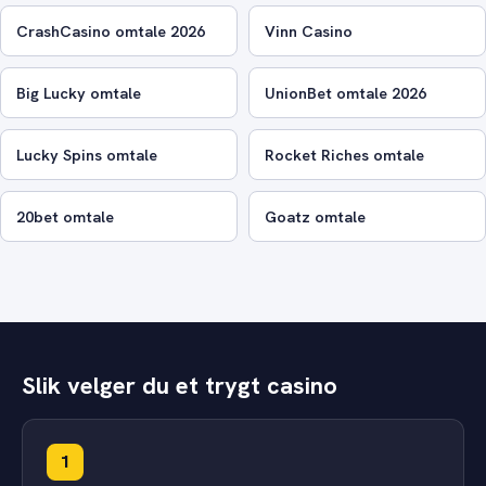
CrashCasino omtale 2026
Vinn Casino
Big Lucky omtale
UnionBet omtale 2026
Lucky Spins omtale
Rocket Riches omtale
20bet omtale
Goatz omtale
Slik velger du et trygt casino
1