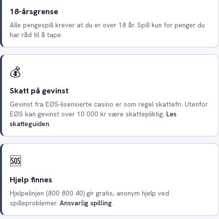
18-årsgrense
Alle pengespill krever at du er over 18 år. Spill kun for penger du
har råd til å tape.
💰
Skatt på gevinst
Gevinst fra EØS-lisensierte casino er som regel skattefri. Utenfor
EØS kan gevinst over 10 000 kr være skattepliktig.
Les
skatteguiden
.
🆘
Hjelp finnes
Hjelpelinjen (800 800 40) gir gratis, anonym hjelp ved
spilleproblemer.
Ansvarlig spilling
.