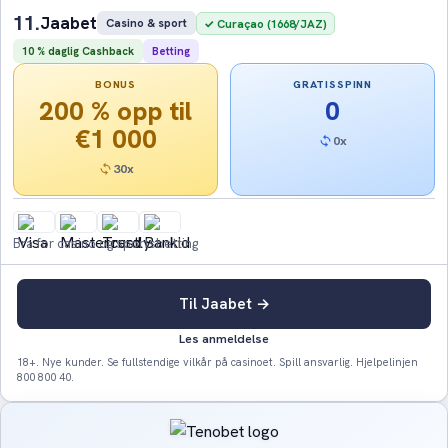
11.
Jaabet
Casino & sport
✓ Curaçao (1668/JAZ)
10 % daglig Cashback
Betting
BONUS
GRATISSPINN
200 % opp til
0
€1 000
0x
30x
Bra for casino og sportsbetting
Til Jaabet →
Les anmeldelse
18+. Nye kunder. Se fullstendige vilkår på casinoet. Spill ansvarlig. Hjelpelinjen
800 800 40.