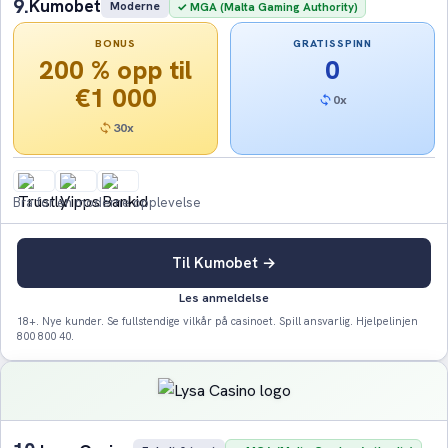
9.
Kumobet
Moderne
✓ MGA (Malta Gaming Authority)
BONUS
GRATISSPINN
200 % opp til
0
€1 000
0x
30x
Bra for en moderne opplevelse
Til Kumobet →
Les anmeldelse
18+. Nye kunder. Se fullstendige vilkår på casinoet. Spill ansvarlig. Hjelpelinjen
800 800 40.