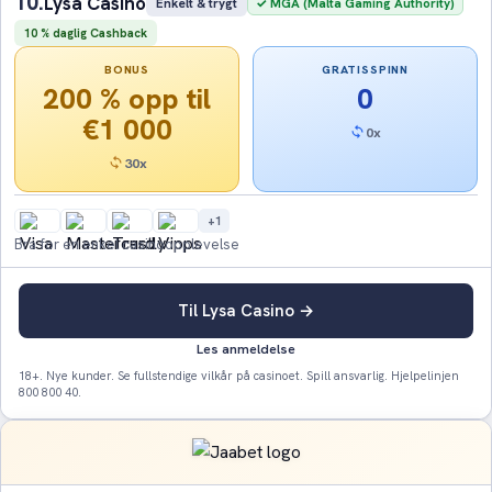
10.
Lysa Casino
Enkelt & trygt
✓ MGA (Malta Gaming Authority)
10 % daglig Cashback
BONUS
GRATISSPINN
200 % opp til
0
€1 000
0x
30x
+1
Bra for en enkel casinoopplevelse
Til Lysa Casino →
Les anmeldelse
18+. Nye kunder. Se fullstendige vilkår på casinoet. Spill ansvarlig. Hjelpelinjen
800 800 40.