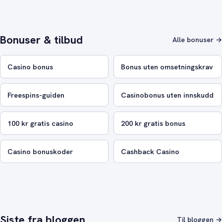
Bonuser & tilbud
Alle bonuser →
Casino bonus
Bonus uten omsetningskrav
Freespins-guiden
Casinobonus uten innskudd
100 kr gratis casino
200 kr gratis bonus
Casino bonuskoder
Cashback Casino
Siste fra bloggen
Til bloggen →