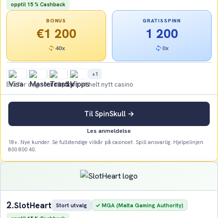
opptil 15 % Cashback
BONUS
GRATISSPINN
€1 200
1 200
40x
0x
+1
Bra for deg som vil prøve et helt nytt casino
Til SpinSkull →
Les anmeldelse
18+. Nye kunder. Se fullstendige vilkår på casinoet. Spill ansvarlig. Hjelpelinjen
800 800 40.
2.
SlotHeart
Stort utvalg
✓ MGA (Malta Gaming Authority)