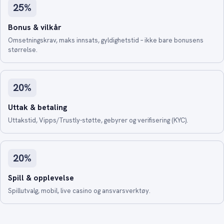
25%
Bonus & vilkår
Omsetningskrav, maks innsats, gyldighetstid – ikke bare bonusens
størrelse.
20%
Uttak & betaling
Uttakstid, Vipps/Trustly-støtte, gebyrer og verifisering (KYC).
20%
Spill & opplevelse
Spillutvalg, mobil, live casino og ansvarsverktøy.