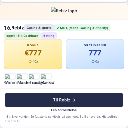
16.
Reblz
Casino & sports
✓ MGA (Malta Gaming Authority)
opptil 15 % Cashback
Betting
BONUS
GRATISSPINN
€777
777
40x
0x
Bra for stor velkomstpakke
Til Reblz →
Les anmeldelse
18+. Nye kunder. Se fullstendige vilkår på casinoet. Spill ansvarlig. Hjelpelinjen
800 800 40.