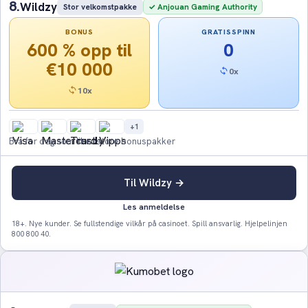
8.
Wildzy
Stor velkomstpakke
✓ Anjouan Gaming Authority
BONUS
GRATISSPINN
600 % opp til
0
€10 000
0x
10x
+1
Bra for deg som liker store bonuspakker
Til Wildzy →
Les anmeldelse
18+. Nye kunder. Se fullstendige vilkår på casinoet. Spill ansvarlig. Hjelpelinjen
800 800 40.