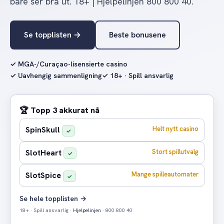
bare ser bra ut. 18+ | Hjelpelinjen 800 800 40.
Se topplisten →
Beste bonusene
✓ MGA-/Curaçao-lisensierte casino
✓ Uavhengig sammenligning
✓ 18+ · Spill ansvarlig
🏆 Topp 3 akkurat nå
SpinSkull
Helt nytt casino
✓
SlotHeart
Stort spillutvalg
✓
SlotSpice
Mange spilleautomater
✓
Se hele topplisten →
18+ · Spill ansvarlig ·
Hjelpelinjen
· 800 800 40