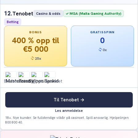
12.
Tenobet
Casino & odds
✓ MGA (Malta Gaming Authority)
Betting
BONUS
GRATISSPINN
400 % opp til
0
€5 000
0x
25x
Bra for casino og betting samlet
Til Tenobet →
Les anmeldelse
18+. Nye kunder. Se fullstendige vilkår på casinoet. Spill ansvarlig. Hjelpelinjen
800 800 40.