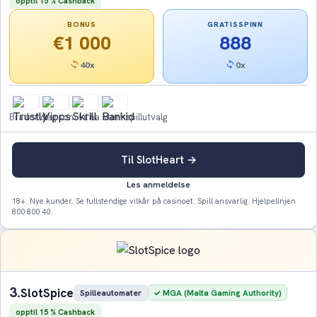
opptil 15 % Cashback
BONUS
GRATISSPINN
€1 000
888
40x
0x
Bra for deg som vil ha stort spillutvalg
Til SlotHeart →
Les anmeldelse
18+. Nye kunder. Se fullstendige vilkår på casinoet. Spill ansvarlig. Hjelpelinjen
800 800 40.
3.
SlotSpice
Spilleautomater
✓ MGA (Malta Gaming Authority)
opptil 15 % Cashback