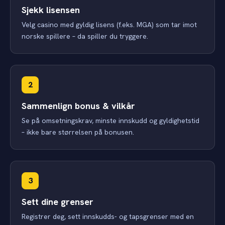
Sjekk lisensen
Velg casino med gyldig lisens (f.eks. MGA) som tar imot
norske spillere – da spiller du tryggere.
2
Sammenlign bonus & vilkår
Se på omsetningskrav, minste innskudd og gyldighetstid
– ikke bare størrelsen på bonusen.
3
Sett dine grenser
Registrer deg, sett innskudds- og tapsgrenser med en