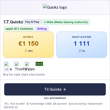
17.
Quickz
Pay N Play
✓ MGA (Malta Gaming Authority)
opptil 20 % Cashback
Betting
BONUS
GRATISSPINN
€1 150
1 111
40x
0x
+1
Bra for rask start uten konto
Til Quickz →
Les anmeldelse
18+. Nye kunder. Se fullstendige vilkår på casinoet. Spill ansvarlig. Hjelpelinjen
800 800 40.