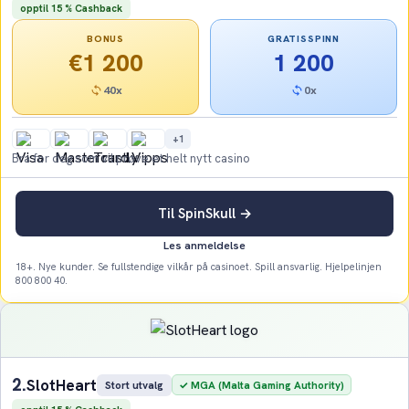
opptil 15 % Cashback
BONUS
GRATISSPINN
€1 200
1 200
40x
0x
+1
Bra for deg som vil prøve et helt nytt casino
Til SpinSkull →
Les anmeldelse
18+. Nye kunder. Se fullstendige vilkår på casinoet. Spill ansvarlig. Hjelpelinjen
800 800 40.
2.
SlotHeart
Stort utvalg
✓ MGA (Malta Gaming Authority)