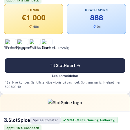
opptil 15 % Cashback
BONUS
GRATISSPINN
€1 000
888
40x
0x
Bra for deg som vil ha stort spillutvalg
Til SlotHeart →
Les anmeldelse
18+. Nye kunder. Se fullstendige vilkår på casinoet. Spill ansvarlig. Hjelpelinjen
800 800 40.
3.
SlotSpice
Spilleautomater
✓ MGA (Malta Gaming Authority)
opptil 15 % Cashback