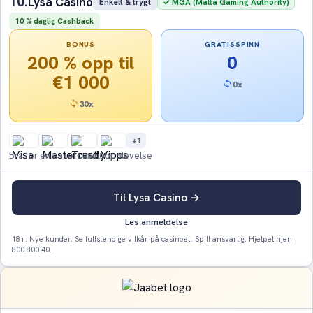
10.
Lysa Casino
Enkelt & trygt
✓ MGA (Malta Gaming Authority)
10 % daglig Cashback
BONUS
GRATISSPINN
200 % opp til
0
€1 000
0x
30x
+1
Bra for en enkel casinoopplevelse
Til Lysa Casino →
Les anmeldelse
18+. Nye kunder. Se fullstendige vilkår på casinoet. Spill ansvarlig. Hjelpelinjen
800 800 40.