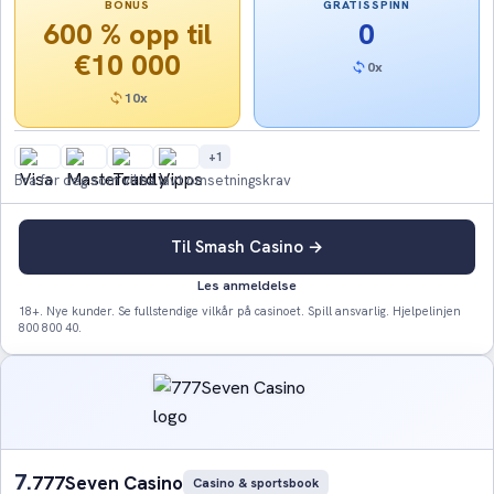
BONUS
GRATISSPINN
600 % opp til
0
€10 000
0x
10x
+1
Bra for deg som vil ha lavt omsetningskrav
Til Smash Casino →
Les anmeldelse
18+. Nye kunder. Se fullstendige vilkår på casinoet. Spill ansvarlig. Hjelpelinjen
800 800 40.
7.
777Seven Casino
Casino & sportsbook