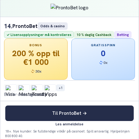
14.
ProntoBet
Odds & casino
✓ Lisensopplysninger må kontrolleres
10 % daglig Cashback
Betting
BONUS
GRATISSPINN
200 % opp til
0
€1 000
0x
30x
+1
Bra for odds og casino
Til ProntoBet →
Les anmeldelse
18+. Nye kunder. Se fullstendige vilkår på casinoet. Spill ansvarlig. Hjelpelinjen
800 800 40.