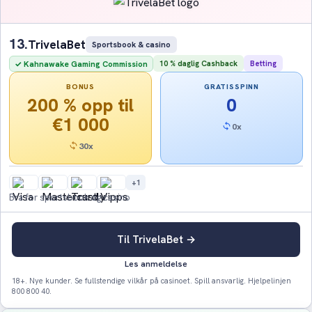
13.
TrivelaBet
Sportsbook & casino
✓ Kahnawake Gaming Commission
10 % daglig Cashback
Betting
BONUS
GRATISSPINN
200 % opp til
0
€1 000
0x
30x
+1
Bra for sportsbook og casino
Til TrivelaBet →
Les anmeldelse
18+. Nye kunder. Se fullstendige vilkår på casinoet. Spill ansvarlig. Hjelpelinjen
800 800 40.