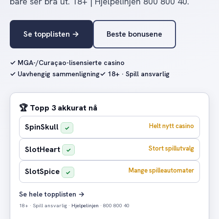
bare ser bra ut. 18+ | Hjelpelinjen 800 800 40.
Se topplisten →
Beste bonusene
✓ MGA-/Curaçao-lisensierte casino
✓ Uavhengig sammenligning
✓ 18+ · Spill ansvarlig
🏆 Topp 3 akkurat nå
SpinSkull
Helt nytt casino
✓
SlotHeart
Stort spillutvalg
✓
SlotSpice
Mange spilleautomater
✓
Se hele topplisten →
18+ · Spill ansvarlig ·
Hjelpelinjen
· 800 800 40