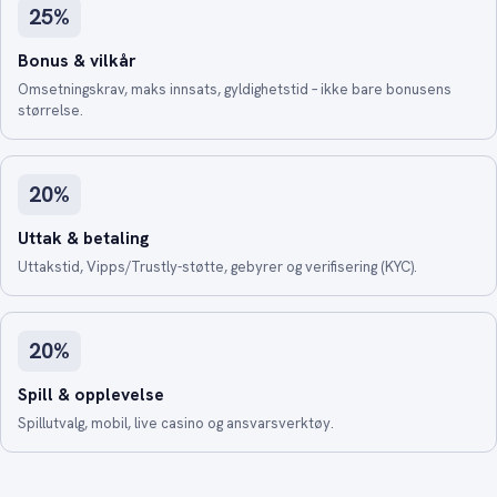
25%
Bonus & vilkår
Omsetningskrav, maks innsats, gyldighetstid – ikke bare bonusens
størrelse.
20%
Uttak & betaling
Uttakstid, Vipps/Trustly-støtte, gebyrer og verifisering (KYC).
20%
Spill & opplevelse
Spillutvalg, mobil, live casino og ansvarsverktøy.