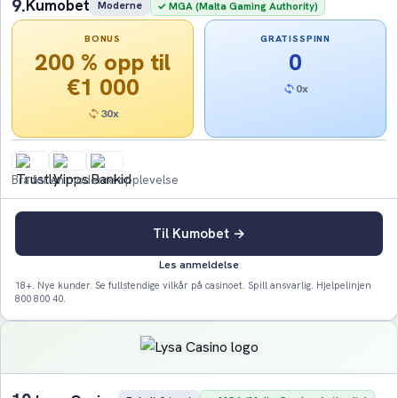
9.
Kumobet
Moderne
✓ MGA (Malta Gaming Authority)
BONUS
GRATISSPINN
200 % opp til
0
€1 000
0x
30x
Bra for en moderne opplevelse
Til Kumobet →
Les anmeldelse
18+. Nye kunder. Se fullstendige vilkår på casinoet. Spill ansvarlig. Hjelpelinjen
800 800 40.