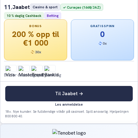
11.
Jaabet
Casino & sport
✓ Curaçao (1668/JAZ)
10 % daglig Cashback
Betting
BONUS
GRATISSPINN
200 % opp til
0
€1 000
0x
30x
Bra for casino og sportsbetting
Til Jaabet →
Les anmeldelse
18+. Nye kunder. Se fullstendige vilkår på casinoet. Spill ansvarlig. Hjelpelinjen
800 800 40.