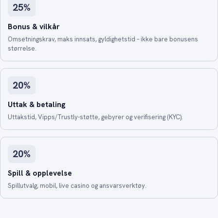
25%
Bonus & vilkår
Omsetningskrav, maks innsats, gyldighetstid – ikke bare bonusens
størrelse.
20%
Uttak & betaling
Uttakstid, Vipps/Trustly-støtte, gebyrer og verifisering (KYC).
20%
Spill & opplevelse
Spillutvalg, mobil, live casino og ansvarsverktøy.