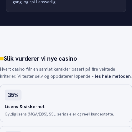
gang, og spill ansvarlig.
Slik vurderer vi nye casino
Hvert casino får en samlet karakter basert på fire vektede
kriterier. Vi tester selv og oppdaterer løpende –
les hele metoden
.
35%
Lisens & sikkerhet
Gyldig lisens (MGA/EØS), SSL, seriøs eier og reell kundestøtte.