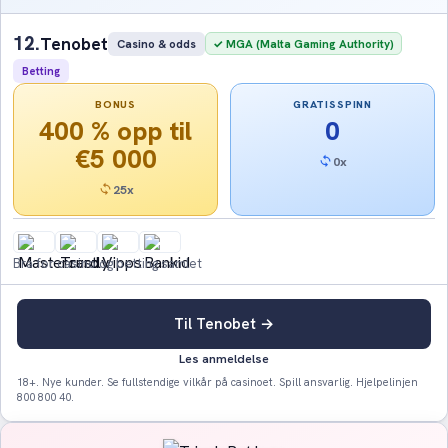
12.
Tenobet
Casino & odds
✓ MGA (Malta Gaming Authority)
Betting
BONUS
GRATISSPINN
400 % opp til
0
€5 000
0x
25x
Bra for casino og betting samlet
Til Tenobet →
Les anmeldelse
18+. Nye kunder. Se fullstendige vilkår på casinoet. Spill ansvarlig. Hjelpelinjen
800 800 40.