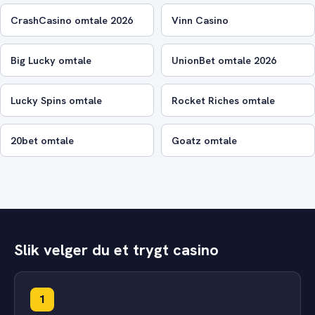
CrashCasino omtale 2026
Vinn Casino
Big Lucky omtale
UnionBet omtale 2026
Lucky Spins omtale
Rocket Riches omtale
20bet omtale
Goatz omtale
Slik velger du et trygt casino
1