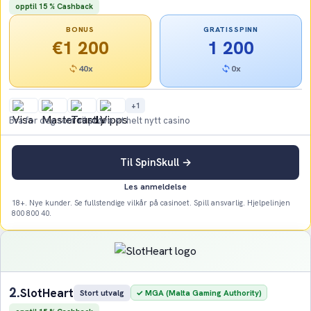
opptil 15 % Cashback
BONUS
GRATISSPINN
€1 200
1 200
40x
0x
+1
Bra for deg som vil prøve et helt nytt casino
Til SpinSkull →
Les anmeldelse
18+. Nye kunder. Se fullstendige vilkår på casinoet. Spill ansvarlig. Hjelpelinjen
800 800 40.
2.
SlotHeart
Stort utvalg
✓ MGA (Malta Gaming Authority)