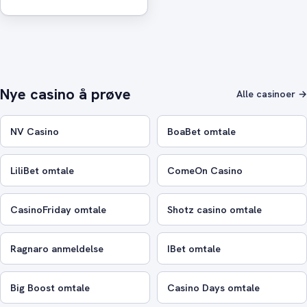
Nye casino å prøve
Alle casinoer →
NV Casino
BoaBet omtale
LiliBet omtale
ComeOn Casino
CasinoFriday omtale
Shotz casino omtale
Ragnaro anmeldelse
IBet omtale
Big Boost omtale
Casino Days omtale