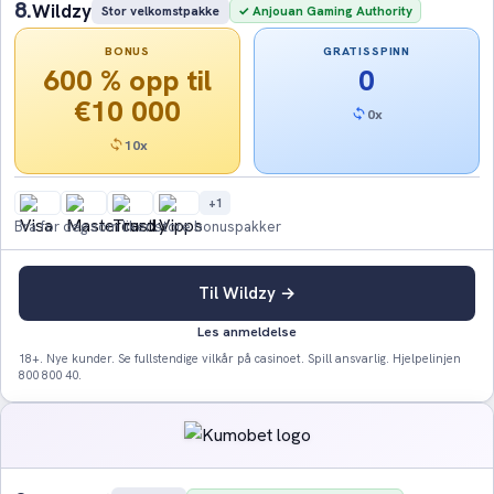
8.
Wildzy
Stor velkomstpakke
✓ Anjouan Gaming Authority
BONUS
GRATISSPINN
600 % opp til
0
€10 000
0x
10x
+1
Bra for deg som liker store bonuspakker
Til Wildzy →
Les anmeldelse
18+. Nye kunder. Se fullstendige vilkår på casinoet. Spill ansvarlig. Hjelpelinjen
800 800 40.