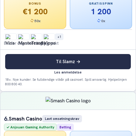
BONUS
GRATISSPINN
€1 200
1 200
50x
0x
+1
Bra for deg som vil i gang raskt
Til Slamz →
Les anmeldelse
18+. Nye kunder. Se fullstendige vilkår på casinoet. Spill ansvarlig. Hjelpelinjen
800 800 40.
6.
Smash Casino
Lavt omsetningskrav
✓ Anjouan Gaming Authority
Betting