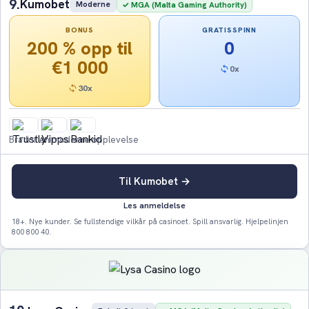
9.
Kumobet
Moderne
✓ MGA (Malta Gaming Authority)
BONUS
GRATISSPINN
200 % opp til
0
€1 000
0x
30x
Bra for en moderne opplevelse
Til Kumobet →
Les anmeldelse
18+. Nye kunder. Se fullstendige vilkår på casinoet. Spill ansvarlig. Hjelpelinjen
800 800 40.