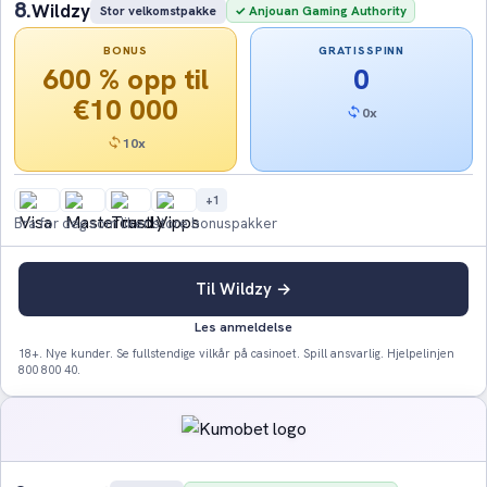
8.
Wildzy
Stor velkomstpakke
✓ Anjouan Gaming Authority
BONUS
GRATISSPINN
600 % opp til
0
€10 000
0x
10x
+1
Bra for deg som liker store bonuspakker
Til Wildzy →
Les anmeldelse
18+. Nye kunder. Se fullstendige vilkår på casinoet. Spill ansvarlig. Hjelpelinjen
800 800 40.