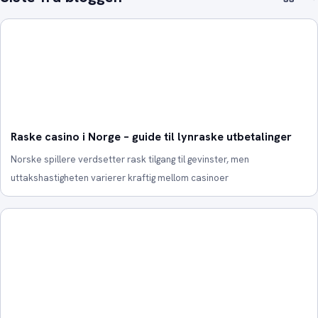
Raske casino i Norge – guide til lynraske utbetalinger
Norske spillere verdsetter rask tilgang til gevinster, men
uttakshastigheten varierer kraftig mellom casinoer