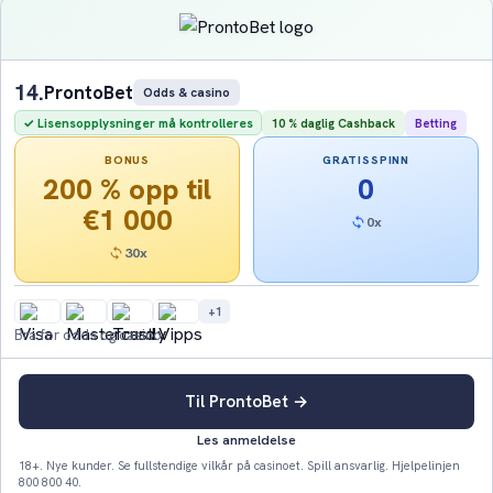
14.
ProntoBet
Odds & casino
✓ Lisensopplysninger må kontrolleres
10 % daglig Cashback
Betting
BONUS
GRATISSPINN
200 % opp til
0
€1 000
0x
30x
+1
Bra for odds og casino
Til ProntoBet →
Les anmeldelse
18+. Nye kunder. Se fullstendige vilkår på casinoet. Spill ansvarlig. Hjelpelinjen
800 800 40.