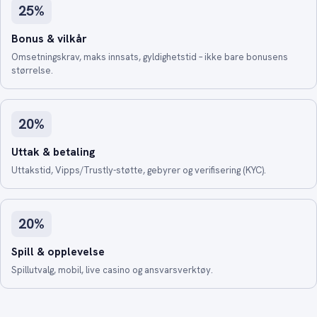
25%
Bonus & vilkår
Omsetningskrav, maks innsats, gyldighetstid – ikke bare bonusens
størrelse.
20%
Uttak & betaling
Uttakstid, Vipps/Trustly-støtte, gebyrer og verifisering (KYC).
20%
Spill & opplevelse
Spillutvalg, mobil, live casino og ansvarsverktøy.