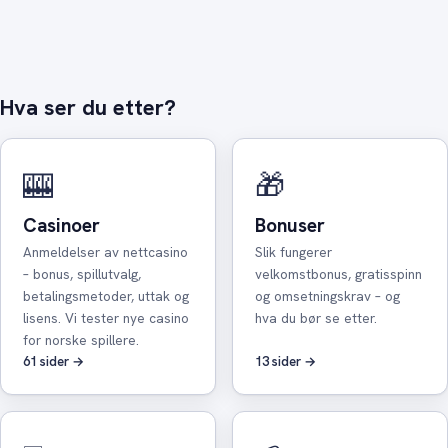
Hva ser du etter?
🎰
🎁
Casinoer
Bonuser
Anmeldelser av nettcasino
Slik fungerer
– bonus, spillutvalg,
velkomstbonus, gratisspinn
betalingsmetoder, uttak og
og omsetningskrav – og
lisens. Vi tester nye casino
hva du bør se etter.
for norske spillere.
61 sider →
13 sider →