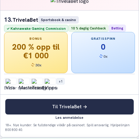
13.
TrivelaBet
Sportsbook & casino
✓ Kahnawake Gaming Commission
10 % daglig Cashback
Betting
BONUS
GRATISSPINN
200 % opp til
0
€1 000
0x
30x
+1
Bra for sportsbook og casino
Til TrivelaBet →
Les anmeldelse
18+. Nye kunder. Se fullstendige vilkår på casinoet. Spill ansvarlig. Hjelpelinjen
800 800 40.