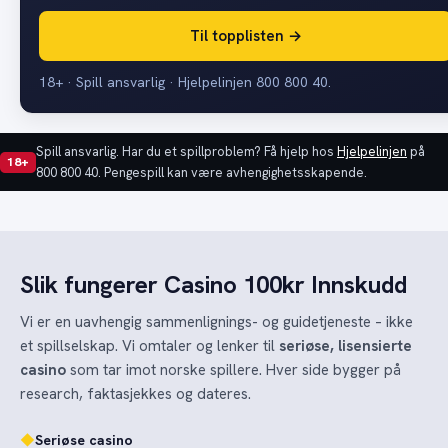
Til topplisten →
18+ · Spill ansvarlig · Hjelpelinjen 800 800 40.
Spill ansvarlig. Har du et spillproblem? Få hjelp hos
Hjelpelinjen
på
18+
800 800 40. Pengespill kan være avhengighetsskapende.
Slik fungerer Casino 100kr Innskudd
Vi er en uavhengig sammenlignings- og guidetjeneste – ikke
et spillselskap. Vi omtaler og lenker til
seriøse, lisensierte
casino
som tar imot norske spillere. Hver side bygger på
research, faktasjekkes og dateres.
◆
Seriøse casino