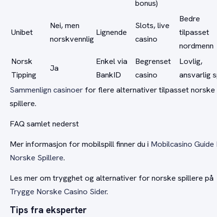
bonus)
Bedre
Nei, men
Slots, live
Unibet
Lignende
tilpasset
norskvennlig
casino
nordmenn
Norsk
Enkel via
Begrenset
Lovlig,
Ja
Tipping
BankID
casino
ansvarlig sp
Sammenlign casinoer
for flere alternativer tilpasset norske
spillere.
FAQ samlet nederst
Mer informasjon for mobilspill finner du i
Mobilcasino Guide
Norske Spillere
.
Les mer om trygghet og alternativer for norske spillere på
Trygge Norske Casino Sider
.
Tips fra eksperter