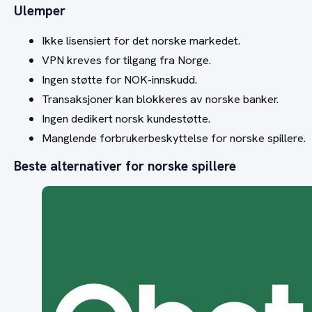
Ulemper
Ikke lisensiert for det norske markedet.
VPN kreves for tilgang fra Norge.
Ingen støtte for NOK-innskudd.
Transaksjoner kan blokkeres av norske banker.
Ingen dedikert norsk kundestøtte.
Manglende forbrukerbeskyttelse for norske spillere.
Beste alternativer for norske spillere