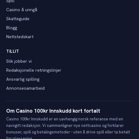
Spill
Casino å unngå
Skatteguide
Blogg
Nettstedskart
TILLIT
Slik jobber vi
Redaksjonelle retningslinjer
Ansvarlig spilling
Annonsesamarbeid
Om Casino 100kr Innskudd kort fortalt
Casino 100kr Innskudd er en uavhengig norsk referanse med en
navngitt redaksjon. Vi sammenligner nye nettcasino og forklarer
bonuser, spill og betalingsmetoder – uten å drive spill eller ta betalt
for plassering.