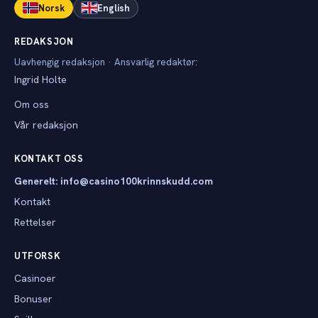
Norsk
English
REDAKSJON
Uavhengig redaksjon · Ansvarlig redaktør:
Ingrid Holte
Om oss
Vår redaksjon
KONTAKT OSS
Generelt: info@casino100krinnskudd.com
Kontakt
Rettelser
UTFORSK
Casinoer
Bonuser