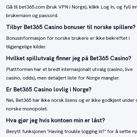
Gå til bet365.com (bruk VPN i Norge), klikk Log In, og fyll in
brukernavn og passord.
Tilbyr Bet365 Casino bonuser til norske spillere?
Bonusinformasjon for norske brukere er ikke bekreftet i
tilgjengelige kilder.
Hvilket spillutvalg finner jeg på Bet365 Casino?
Plattformen har et bredt internasjonalt utvalg (casino, live
casino, odds), men detaljert liste for Norge mangler.
Er Bet365 Casino lovlig i Norge?
Nei, Bet365 har ikke norsk lisens og er ikke godkjent under 
norske monopolet.
Hva gjør jeg hvis kontoen min er låst?
Benytt funksjonen ‘Having trouble logging in?’ for å sette ny