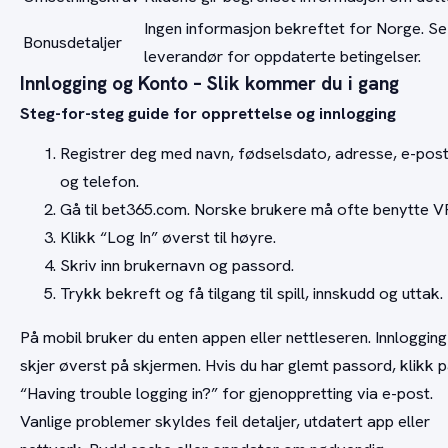
Ingen informasjon bekreftet for Norge. Se
Bonusdetaljer
leverandør for oppdaterte betingelser.
Innlogging og Konto – Slik kommer du i gang
Steg-for-steg guide for opprettelse og innlogging
Registrer deg med navn, fødselsdato, adresse, e-pos
og telefon.
Gå til bet365.com. Norske brukere må ofte benytte V
Klikk “Log In” øverst til høyre.
Skriv inn brukernavn og passord.
Trykk bekreft og få tilgang til spill, innskudd og uttak.
På mobil bruker du enten appen eller nettleseren. Innlogging
skjer øverst på skjermen. Hvis du har glemt passord, klikk 
“Having trouble logging in?” for gjenoppretting via e-post.
Vanlige problemer skyldes feil detaljer, utdatert app eller