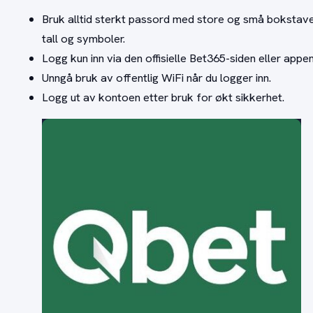
Bruk alltid sterkt passord med store og små bokstave
tall og symboler.
Logg kun inn via den offisielle Bet365-siden eller appen
Unngå bruk av offentlig WiFi når du logger inn.
Logg ut av kontoen etter bruk for økt sikkerhet.