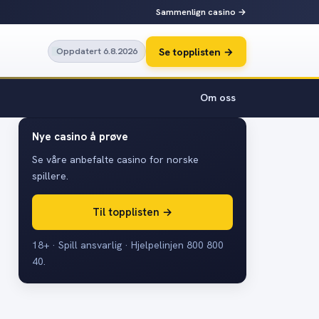
Sammenlign casino →
Se topplisten →
Oppdatert 6.8.2026
Om oss
Nye casino å prøve
Se våre anbefalte casino for norske
spillere.
Til topplisten →
18+ · Spill ansvarlig · Hjelpelinjen 800 800
40.