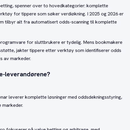
betting, spenner over to hovedkategorier: komplette
ktøy for tippere som søker verdiøkning. I 2025 og 2026 er
 tilbyr alt fra automatisert odds-scanning til komplette
programvare for sluttbrukere er tydelig. Mens bookmakere
støtte, jakter tippere etter verktøy som identifiserer odds
is av markeder.
re-leverandørene?
nar leverer komplette løsninger med oddsdekningsstyring,
e markeder.
o fokuserer på value betting og arbitrage, med