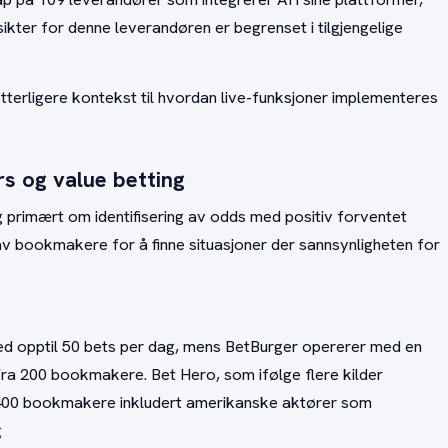
kter for denne leverandøren er begrenset i tilgjengelige
ytterligere kontekst til hvordan live-funksjoner implementeres
rs og value betting
 primært om identifisering av odds med positiv forventet
v bookmakere for å finne situasjoner der sannsynligheten for
med opptil 50 bets per dag, mens BetBurger opererer med en
ra 200 bookmakere. Bet Hero, som ifølge flere kilder
 400 bookmakere inkludert amerikanske aktører som
g