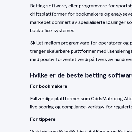
Betting software, eller programvare for sports
driftsplattformer for bookmakere og analysever
markedet dominert av spesialiserte løsninger som
backoffice-systemer.
Skillet mellom programvare for operatører og 
trenger skalerbare plattformer med lisensierings
med positiv forventet verdi på tvers av hundrev
Hvilke er de beste betting softwa
For bookmakere
Fullverdige plattformer som OddsMatrix og Alte
live scoring og compliance-verktøy for regulert
For tippere
Verktøy som RebelBetting, BetBurger og Bet Her