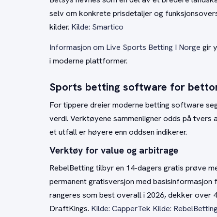
selv om konkrete prisdetaljer og funksjonsoversi
kilder.
Kilde: Smartico
Informasjon om Live Sports Betting I Norge
gir 
i moderne plattformer.
Sports betting software for betto
For tippere dreier moderne betting software seg
verdi. Verktøyene sammenligner odds på tvers a
et utfall er høyere enn oddsen indikerer.
Verktøy for value og arbitrage
RebelBetting tilbyr en 14-dagers gratis prøve 
permanent gratisversjon med basisinformasjon f
rangeres som best overall i 2026, dekker over
DraftKings.
Kilde: CapperTek
Kilde: RebelBettin