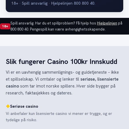
18+ · Spill ansvarlig · Hjelpelinjen 800 800 40.
Spill ansvarlig. Har du et spillproblem? Få hjelp hos
Hjelpelinjen
på
18+
800 800 40. Pengespill kan være avhengighetsskapende.
Slik fungerer Casino 100kr Innskudd
Vi er en uavhengig sammenlignings- og guidetjeneste – ikke
et spillselskap. Vi omtaler og lenker til
seriøse, lisensierte
casino
som tar imot norske spillere. Hver side bygger på
research, faktasjekkes og dateres.
◆
Seriøse casino
Vi anbefaler kun lisensierte casino vi mener er trygge, og er
tydelige på risiko.