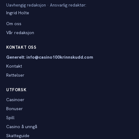
Uavhengig redaksjon · Ansvarlig redaktør:
Ingrid Holte
Om oss
Vår redaksjon
KONTAKT OSS
Generelt: info@casino100krinnskudd.com
Kontakt
Rettelser
UTFORSK
Casinoer
Bonuser
Spill
Casino å unngå
Skatteguide