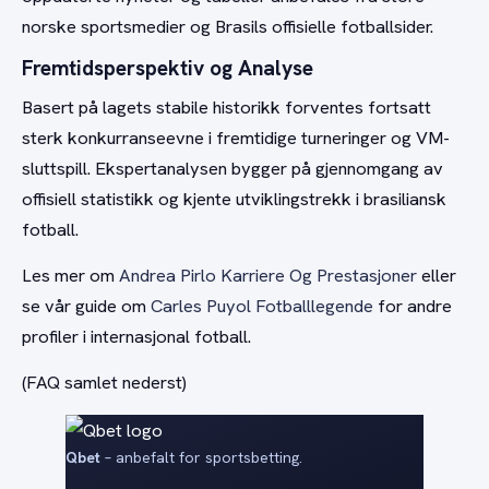
norske sportsmedier og Brasils offisielle fotballsider.
Fremtidsperspektiv og Analyse
Basert på lagets stabile historikk forventes fortsatt
sterk konkurranseevne i fremtidige turneringer og VM-
sluttspill. Ekspertanalysen bygger på gjennomgang av
offisiell statistikk og kjente utviklingstrekk i brasiliansk
fotball.
Les mer om
Andrea Pirlo Karriere Og Prestasjoner
eller
se vår guide om
Carles Puyol Fotballlegende
for andre
profiler i internasjonal fotball.
(FAQ samlet nederst)
Qbet
– anbefalt for sportsbetting.