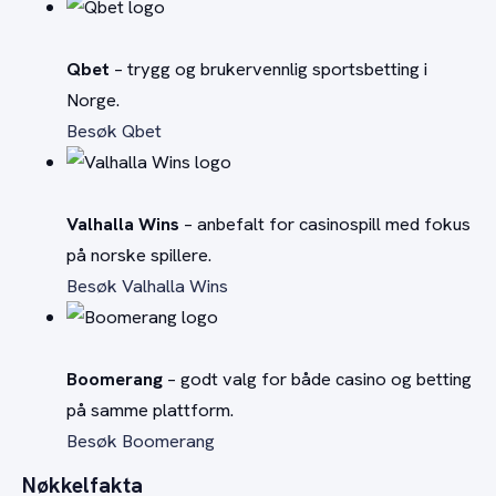
Qbet
– trygg og brukervennlig sportsbetting i
Norge.
Besøk Qbet
Valhalla Wins
– anbefalt for casinospill med fokus
på norske spillere.
Besøk Valhalla Wins
Boomerang
– godt valg for både casino og betting
på samme plattform.
Besøk Boomerang
Nøkkelfakta