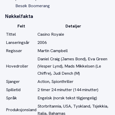
Besøk Boomerang
Nøkkelfakta
Felt
Detaljer
Tittel
Casino Royale
Lanseringsår
2006
Regissør
Martin Campbell
Daniel Craig (James Bond), Eva Green
Hovedroller
(Vesper Lynd), Mads Mikkelsen (Le
Chiffre), Judi Dench (M)
Sjanger
Action, Spionthriller
Spilletid
2 timer 24 minutter (144 minutter)
Språk
Engelsk (norsk tekst tilgjengelig)
Storbritannia, USA, Tyskland, Tsjekkia,
Produksjonsland
Italia, Bahamas