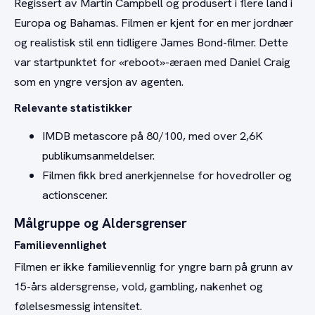
Regissert av Martin Campbell og produsert i flere land i
Europa og Bahamas. Filmen er kjent for en mer jordnær
og realistisk stil enn tidligere James Bond-filmer. Dette
var startpunktet for «reboot»-æraen med Daniel Craig
som en yngre versjon av agenten.
Relevante statistikker
IMDB metascore på 80/100, med over 2,6K
publikumsanmeldelser.
Filmen fikk bred anerkjennelse for hovedroller og
actionscener.
Målgruppe og Aldersgrenser
Familievennlighet
Filmen er ikke familievennlig for yngre barn på grunn av
15-års aldersgrense, vold, gambling, nakenhet og
følelsesmessig intensitet.