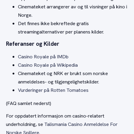
Cinemateket arrangerer av og til visninger på kino i
Norge.
Det finnes ikke bekreftede gratis
streamingalternativer per planens kilder.
Referanser og Kilder
Casino Royale på IMDb
Casino Royale på Wikipedia
Cinemateket og NRK er brukt som norske
anmeldelses- og tilgjengelighetskilder.
Vurderinger på Rotten Tomatoes
(FAQ samlet nederst)
For oppdatert informasjon om casino-relatert
underholdning, se
Talismania Casino Anmeldelse For
Norske Spillere
.