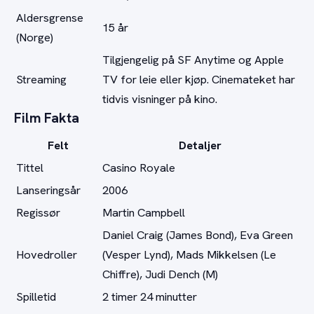
Aldersgrense
15 år
(Norge)
Tilgjengelig på SF Anytime og Apple
Streaming
TV for leie eller kjøp. Cinemateket har
tidvis visninger på kino.
Film Fakta
Felt
Detaljer
Tittel
Casino Royale
Lanseringsår
2006
Regissør
Martin Campbell
Daniel Craig (James Bond), Eva Green
Hovedroller
(Vesper Lynd), Mads Mikkelsen (Le
Chiffre), Judi Dench (M)
Spilletid
2 timer 24 minutter