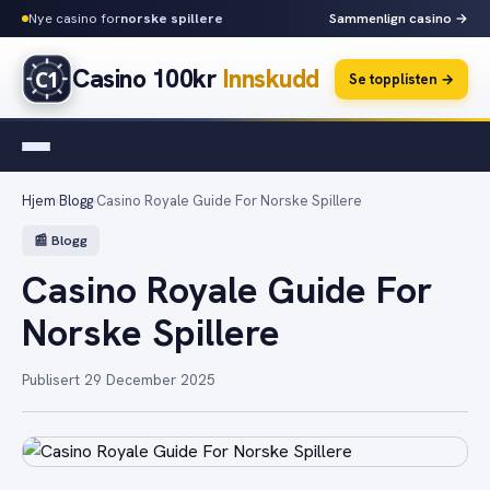
Nye casino for
norske spillere
Sammenlign casino →
Casino 100kr
Innskudd
Se topplisten →
Hjem
›
Blogg
›
Casino Royale Guide For Norske Spillere
📰 Blogg
Casino Royale Guide For
Norske Spillere
Publisert 29 December 2025