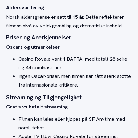
Aldersvurdering
Norsk aldersgrense er satt til 15 år. Dette reflekterer
filmens nivå av vold, gambling og dramatiske innhold.
Priser og Anerkjennelser
Oscars og utmerkelser
Casino Royale vant 1 BAFTA, med totalt 28 seire
og 44 nominasjoner.
Ingen Oscar-priser, men filmen har fått sterk støtte
fra internasjonale kritikere.
Streaming og Tilgjengelighet
Gratis vs betalt streaming
Filmen kan leies eller kjøpes på SF Anytime med
norsk tekst.
Apple TV tilbyr Casino Royale for streaming.