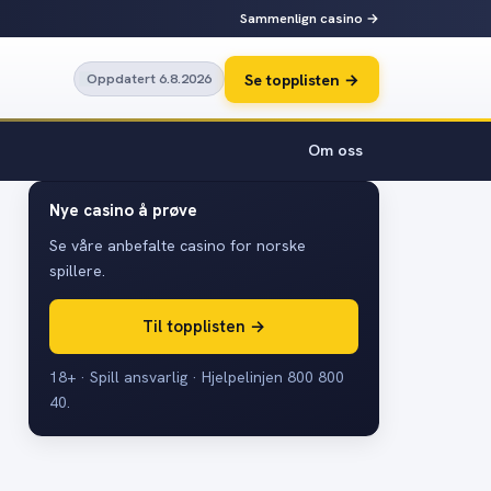
Sammenlign casino →
Se topplisten →
Oppdatert 6.8.2026
Om oss
Nye casino å prøve
Se våre anbefalte casino for norske
spillere.
Til topplisten →
18+ · Spill ansvarlig · Hjelpelinjen 800 800
40.