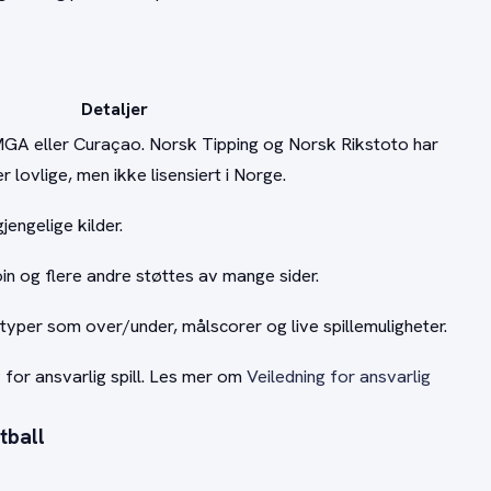
Detaljer
GA eller Curaçao. Norsk Tipping og Norsk Rikstoto har
r lovlige, men ikke lisensiert i Norge.
gjengelige kilder.
in og flere andre støttes av mange sider.
ltyper som over/under, målscorer og live spillemuligheter.
 for ansvarlig spill. Les mer om
Veiledning for ansvarlig
tball