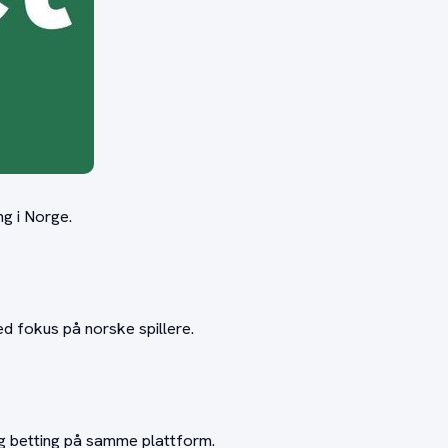
g i Norge.
ed fokus på norske spillere.
g betting på samme plattform.