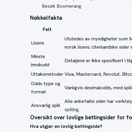
Besøk Boomerang
Nøkkelfakta
Felt
Utstedes av myndigheter som M
Lisens
norsk lisens. Utenlandske sider e
Minste
Detaljene er ikke spesifisert i til
innskudd
Uttaksmetoder
Visa, Mastercard, Revolut, Bitco
Odds-type og
Vanligvis desimalodds, med spil
format
Alle anbefalte sider har verktøy
Ansvarlig spill
spilling
.
Oversikt over lovlige bettingsider for fo
Hva utgjør en lovlig bettingside?