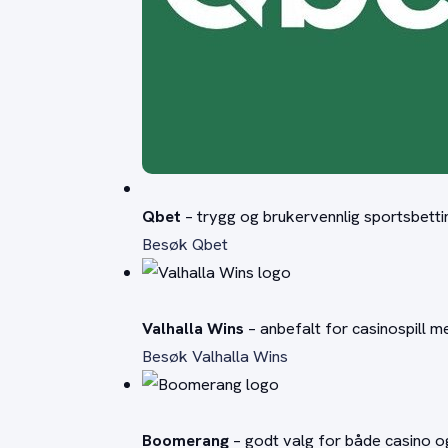
Qbet
– trygg og brukervennlig sportsbettin
Besøk Qbet
Valhalla Wins
– anbefalt for casinospill m
Besøk Valhalla Wins
Boomerang
– godt valg for både casino o