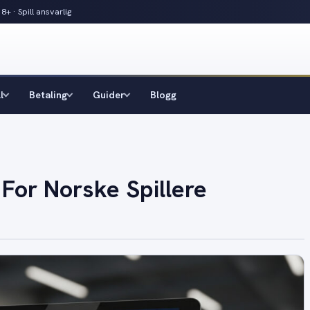
18+ · Spill ansvarlig
l
Betaling
Guider
Blogg
 For Norske Spillere