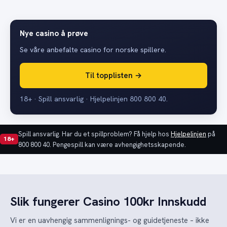
Nye casino å prøve
Se våre anbefalte casino for norske spillere.
Til topplisten →
18+ · Spill ansvarlig · Hjelpelinjen 800 800 40.
Spill ansvarlig. Har du et spillproblem? Få hjelp hos
Hjelpelinjen
på
18+
800 800 40. Pengespill kan være avhengighetsskapende.
Slik fungerer Casino 100kr Innskudd
Vi er en uavhengig sammenlignings- og guidetjeneste – ikke