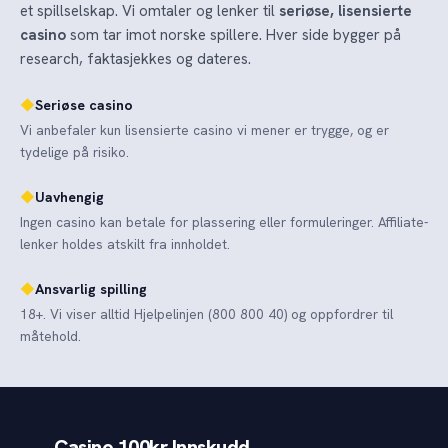
et spillselskap. Vi omtaler og lenker til
seriøse, lisensierte
casino
som tar imot norske spillere. Hver side bygger på
research, faktasjekkes og dateres.
◆
Seriøse casino
Vi anbefaler kun lisensierte casino vi mener er trygge, og er
tydelige på risiko.
◆
Uavhengig
Ingen casino kan betale for plassering eller formuleringer. Affiliate-
lenker holdes atskilt fra innholdet.
◆
Ansvarlig spilling
18+. Vi viser alltid Hjelpelinjen (800 800 40) og oppfordrer til
måtehold.
Casino 100kr Innskudd