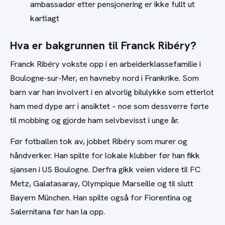
ambassadør etter pensjonering er ikke fullt ut
kartlagt
Hva er bakgrunnen til Franck Ribéry?
Franck Ribéry vokste opp i en arbeiderklassefamilie i
Boulogne-sur-Mer, en havneby nord i Frankrike. Som
barn var han involvert i en alvorlig bilulykke som etterlot
ham med dype arr i ansiktet – noe som dessverre førte
til mobbing og gjorde ham selvbevisst i unge år.
Før fotballen tok av, jobbet Ribéry som murer og
håndverker. Han spilte for lokale klubber før han fikk
sjansen i US Boulogne. Derfra gikk veien videre til FC
Metz, Galatasaray, Olympique Marseille og til slutt
Bayern München. Han spilte også for Fiorentina og
Salernitana før han la opp.