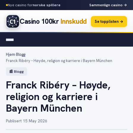
Nye casino for
norske spillere
Sammenlign casino →
Casino 100kr
Innskudd
Se topplisten →
Hjem
›
Blogg
›
Franck Ribéry – Høyde, religion og karriere i Bayern München
📰 Blogg
Franck Ribéry – Høyde,
religion og karriere i
Bayern München
Publisert 15 May 2026