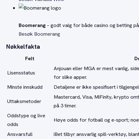
Boomerang
– godt valg for både casino og betting p
Besøk Boomerang
Nøkkelfakta
Felt
De
Anjouan eller MGA er mest vanlig, side
Lisensstatus
for slike apper.
Minste innskudd
Detaljene er ikke spesifisert i tilgjengel
Mastercard, Visa, MiFinity, krypto omta
Uttaksmetoder
på 3 timer.
Oddstype og live
Høye odds for fotball og e-sport; noen
odds
Ansvarsfull
iBet tilbyr ansvarlig spill-verktøy, bla