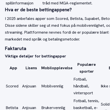
spillinformasjon
tråd med MGA-reglementet.
Hva er de beste bettingappene?
I 2025 anbefales apper som Scored, Betista, Supabet, Betovo
Disse sidene skiller seg ut med fokus på mobilvennlighet, o
streaming. Plattformene nevnes fordi de er populære blant n
markedet med språk og betalingsmetoder.
Faktaruta
Viktige detaljer for bettingapper
Populære
App
Lisens
Mobilopplevelse
sporter
Fotball,
Scored
Anjouan
Mobilvennlig
håndball,
Ikke 
vintersport
Fotball, tennis,
Solid
Betista
Anjouan
Brukervennlig
basketball, e-