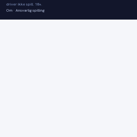
driver ikke spill. 18+.
Om
·
Ansvarlig spilling