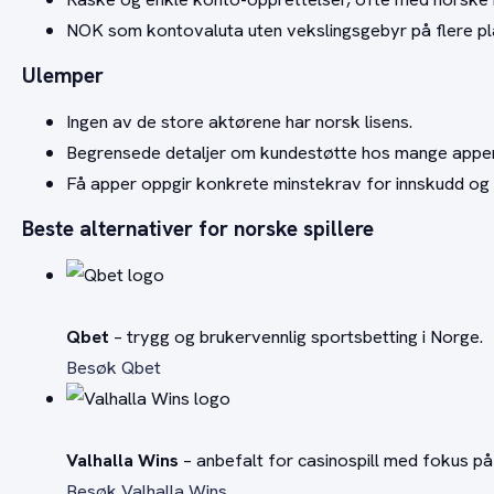
NOK som kontovaluta uten vekslingsgebyr på flere pl
Ulemper
Ingen av de store aktørene har norsk lisens.
Begrensede detaljer om kundestøtte hos mange apper
Få apper oppgir konkrete minstekrav for innskudd og 
Beste alternativer for norske spillere
Qbet
– trygg og brukervennlig sportsbetting i Norge.
Besøk Qbet
Valhalla Wins
– anbefalt for casinospill med fokus på 
Besøk Valhalla Wins