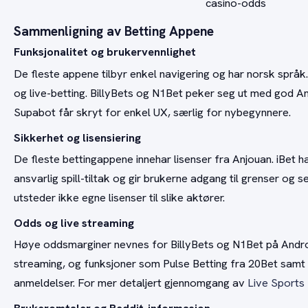
casino-odds
Sammenligning av Betting Appene
Funksjonalitet og brukervennlighet
De fleste appene tilbyr enkel navigering og har norsk språk
og live-betting. BillyBets og N1Bet peker seg ut med god A
Supabot får skryt for enkel UX, særlig for nybegynnere.
Sikkerhet og lisensiering
De fleste bettingappene innehar lisenser fra Anjouan. iBet 
ansvarlig spill-tiltak og gir brukerne adgang til grenser og 
utsteder ikke egne lisenser til slike aktører.
Odds og live streaming
Høye oddsmarginer nevnes for BillyBets og N1Bet på Android
streaming, og funksjoner som Pulse Betting fra 20Bet samt
anmeldelser. For mer detaljert gjennomgang av
Live Sports 