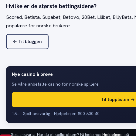
Hvilke er de største bettingsidene?
Scored, Betista, Supabet, Betovo, 20Bet, Lilibet, BillyBets
populære for norske brukere.
← Til bloggen
Nye casino å prøve
Se våre anbefalte casino for norske spillere.
Til topplisten →
18+ · Spill ansvarlig · Hjelpelinjen 800 800 40.
Spill ansvarlig. Har du et spillproblem? Få hjelp hos
Hjelpelinjen
på