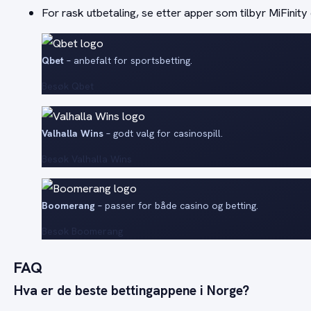
For rask utbetaling, se etter apper som tilbyr MiFinity
Qbet
– anbefalt for sportsbetting.
Besøk Qbet
Valhalla Wins
– godt valg for casinospill.
Besøk Valhalla Wins
Boomerang
– passer for både casino og betting.
Besøk Boomerang
FAQ
Hva er de beste bettingappene i Norge?