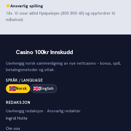
◆
Ansvarlig spilling
18+. Vi viser alltid Hjelpelinjen (800 800 40) og oppfordrer til
måtehold.
Casino 100kr Innskudd
Uavhengig norsk sammenligning av nye nettcasino – bonus, spill,
betalingsmetoder og uttak.
SPRÅK / LANGUAGE
Norsk
English
REDAKSJON
Uavhengig redaksjon · Ansvarlig redaktør:
Ingrid Holte
Om oss