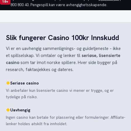
18+
800 800 40. Pengespill kan være avhengighetsskapende.
Slik fungerer Casino 100kr Innskudd
Vi er en uavhengig sammenlignings- og guidetjeneste – ikke
et spillselskap. Vi omtaler og lenker til
seriøse, lisensierte
casino
som tar imot norske spillere. Hver side bygger på
research, faktasjekkes og dateres.
◆
Seriøse casino
Vi anbefaler kun lisensierte casino vi mener er trygge, og er
tydelige på risiko.
◆
Uavhengig
Ingen casino kan betale for plassering eller formuleringer. Affiliate-
lenker holdes atskilt fra innholdet.