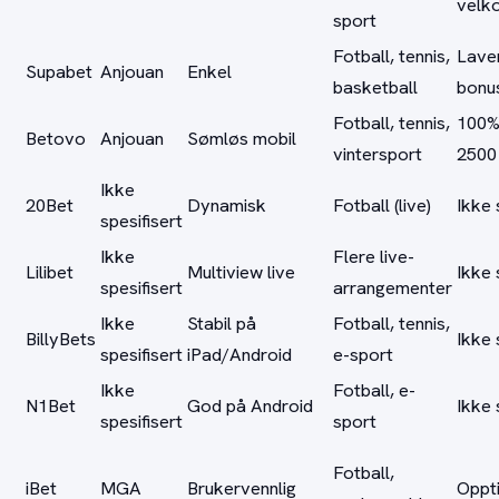
velk
sport
Fotball, tennis,
Lave
Supabet
Anjouan
Enkel
basketball
bonu
Fotball, tennis,
100%
Betovo
Anjouan
Sømløs mobil
vintersport
2500
Ikke
20Bet
Dynamisk
Fotball (live)
Ikke 
spesifisert
Ikke
Flere live-
Lilibet
Multiview live
Ikke 
spesifisert
arrangementer
Ikke
Stabil på
Fotball, tennis,
BillyBets
Ikke 
spesifisert
iPad/Android
e-sport
Ikke
Fotball, e-
N1Bet
God på Android
Ikke 
spesifisert
sport
Fotball,
iBet
MGA
Brukervennlig
Oppti