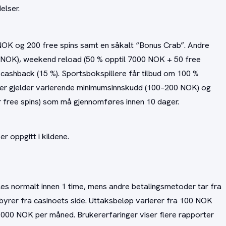
elser.
OK og 200 free spins samt en såkalt “Bonus Crab”. Andre
00 NOK), weekend reload (50 % opptil 7000 NOK + 50 free
ig cashback (15 %). Sportsbokspillere får tilbud om 100 %
ser gjelder varierende minimumsinnskudd (100–200 NOK) og
 free spins) som må gjennomføres innen 10 dager.
r oppgitt i kildene.
es normalt innen 1 time, mens andre betalingsmetoder tar fra
gebyrer fra casinoets side. Uttaksbeløp varierer fra 100 NOK
 000 NOK per måned. Brukererfaringer viser flere rapporter