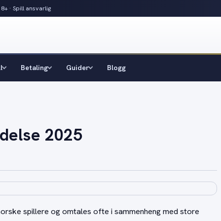
18+ · Spill ansvarlig
l
Betaling
Guider
Blogg
ldelse 2025
t norske spillere og omtales ofte i sammenheng med store