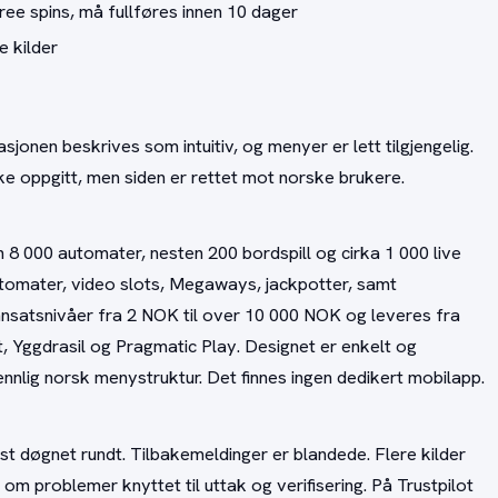
ree spins, må fullføres innen 10 dager
ge kilder
jonen beskrives som intuitiv, og menyer er lett tilgjengelig.
kke oppgitt, men siden er rettet mot norske brukere.
nn 8 000 automater, nesten 200 bordspill og cirka 1 000 live
 automater, video slots, Megaways, jackpotter, samt
nnsatsnivåer fra 2 NOK til over 10 000 NOK og leveres fra
t, Yggdrasil og Pragmatic Play. Designet er enkelt og
nlig norsk menystruktur. Det finnes ingen dedikert mobilapp.
ost døgnet rundt. Tilbakemeldinger er blandede. Flere kilder
m problemer knyttet til uttak og verifisering. På Trustpilot