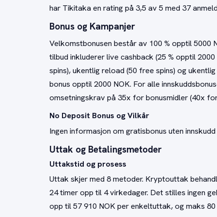
har Tikitaka en rating på 3,5 av 5 med 37 anmeld
Bonus og Kampanjer
Velkomstbonusen består av 100 % opptil 5000 N
tilbud inkluderer live cashback (25 % opptil 20
spins), ukentlig reload (50 free spins) og ukentl
bonus opptil 2000 NOK. For alle innskuddsbonu
omsetningskrav på 35x for bonusmidler (40x for
No Deposit Bonus og Vilkår
Ingen informasjon om gratisbonus uten innskudd e
Uttak og Betalingsmetoder
Uttakstid og prosess
Uttak skjer med 8 metoder. Kryptouttak behandl
24 timer opp til 4 virkedager. Det stilles ingen 
opp til 57 910 NOK per enkeltuttak, og maks 80