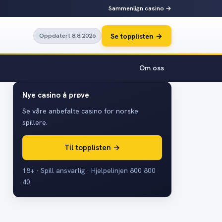
Sammenlign casino →
Se topplisten →
Oppdatert 8.8.2026
Om oss
Nye casino å prøve
Se våre anbefalte casino for norske
spillere.
Til topplisten →
18+ · Spill ansvarlig · Hjelpelinjen 800 800
40.