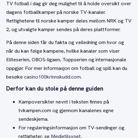
TV fotball i dag gir deg mulighet til å holde oversikt over
dagens fotballkamper på norske TV-kanaler.
Rettighetene til norske kamper deles mellom NRK og TV
2, og utvalgte kamper sendes på deres plattformer.
På denne siden får du fakta og veiledning om hvor og
når du kan følge kampene, hvilke kanaler som viser
Eliteserien, OBOS-ligaen, Toppserien og internasjonale
oppgjør. For mer informasjon om fotball og spill kan du
besøke
casino100krinnskudd.com
.
Derfor kan du stole på denne guiden
Kampoversikter nevnt i teksten finnes på
tvkampen.com og gjennom kanalenes egne
sendeskjema.
For reguleringsinformasjon om TV-sendinger og
rettigheter, se
Medietilsynet
.