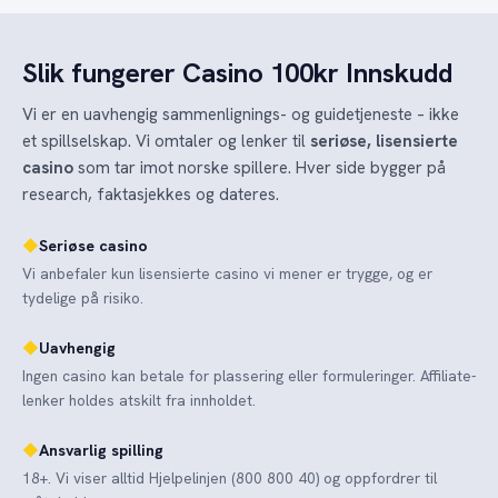
Slik fungerer Casino 100kr Innskudd
Vi er en uavhengig sammenlignings- og guidetjeneste – ikke
et spillselskap. Vi omtaler og lenker til
seriøse, lisensierte
casino
som tar imot norske spillere. Hver side bygger på
research, faktasjekkes og dateres.
◆
Seriøse casino
Vi anbefaler kun lisensierte casino vi mener er trygge, og er
tydelige på risiko.
◆
Uavhengig
Ingen casino kan betale for plassering eller formuleringer. Affiliate-
lenker holdes atskilt fra innholdet.
◆
Ansvarlig spilling
18+. Vi viser alltid Hjelpelinjen (800 800 40) og oppfordrer til