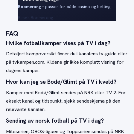
Boomerang
– passer for både casino og betting.
Besøk Boomerang
FAQ
Hvilke fotballkamper vises på TV i dag?
Detaljert kampoversikt finner du i kanalens tv-guide eller
på tvkampen.com. Kildene gir ikke komplett visning for
dagens kamper.
Hvor kan jeg se Bodø/Glimt på TV i kveld?
Kamper med Bodø/Glimt sendes på NRK eller TV 2. For
eksakt kanal og tidspunkt, sjekk sendeskjema på den
relevante kanalen.
Sending av norsk fotball på TV i dag?
Eliteserien, OBOS-ligaen og Toppserien sendes på NRK