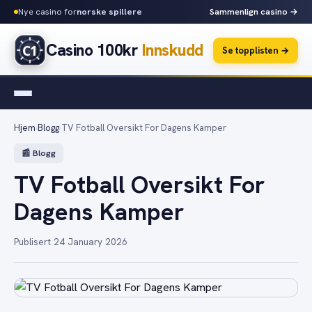
Nye casino for
norske spillere
Sammenlign casino →
Casino 100kr
Innskudd
Se topplisten →
Hjem
›
Blogg
›
TV Fotball Oversikt For Dagens Kamper
📰 Blogg
TV Fotball Oversikt For
Dagens Kamper
Publisert 24 January 2026