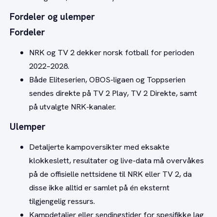
Fordeler og ulemper
Fordeler
NRK og TV 2 dekker norsk fotball for perioden
2022–2028.
Både Eliteserien, OBOS-ligaen og Toppserien
sendes direkte på TV 2 Play, TV 2 Direkte, samt
på utvalgte NRK-kanaler.
Ulemper
Detaljerte kampoversikter med eksakte
klokkeslett, resultater og live-data må overvåkes
på de offisielle nettsidene til NRK eller TV 2, da
disse ikke alltid er samlet på én eksternt
tilgjengelig ressurs.
Kampdetaljer eller sendingstider for spesifikke lag