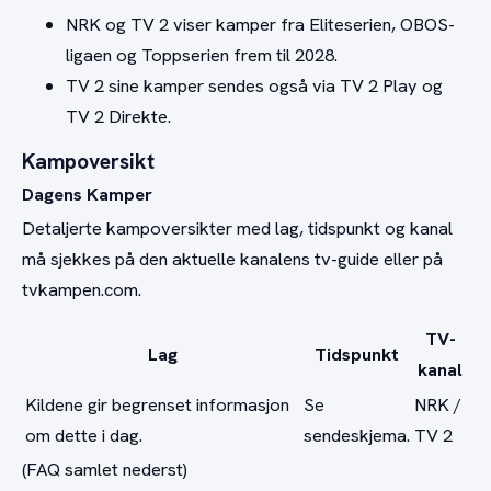
NRK og TV 2 viser kamper fra Eliteserien, OBOS-
ligaen og Toppserien frem til 2028.
TV 2 sine kamper sendes også via TV 2 Play og
TV 2 Direkte.
Kampoversikt
Dagens Kamper
Detaljerte kampoversikter med lag, tidspunkt og kanal
må sjekkes på den aktuelle kanalens tv-guide eller på
tvkampen.com.
TV-
Lag
Tidspunkt
kanal
Kildene gir begrenset informasjon
Se
NRK /
om dette i dag.
sendeskjema.
TV 2
(FAQ samlet nederst)