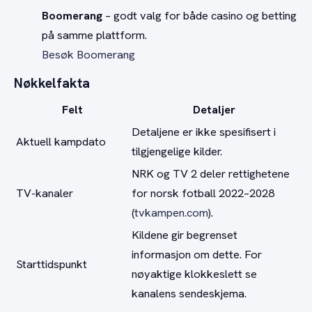
Boomerang
– godt valg for både casino og betting
på samme plattform.
Besøk Boomerang
Nøkkelfakta
Felt
Detaljer
Detaljene er ikke spesifisert i
Aktuell kampdato
tilgjengelige kilder.
NRK og TV 2 deler rettighetene
TV-kanaler
for norsk fotball 2022–2028
(
tvkampen.com
).
Kildene gir begrenset
informasjon om dette. For
Starttidspunkt
nøyaktige klokkeslett se
kanalens sendeskjema.