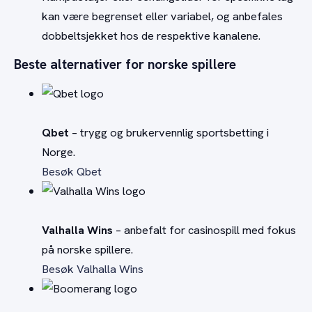
kan være begrenset eller variabel, og anbefales
dobbeltsjekket hos de respektive kanalene.
Beste alternativer for norske spillere
Qbet
– trygg og brukervennlig sportsbetting i
Norge.
Besøk Qbet
Valhalla Wins
– anbefalt for casinospill med fokus
på norske spillere.
Besøk Valhalla Wins